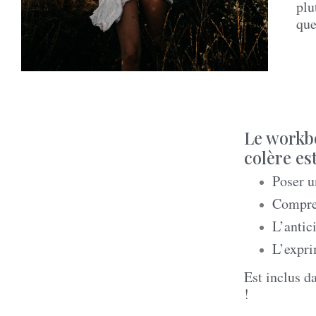
plu
que
Le workbo
colère es
Poser u
Compren
L’antic
L’expri
Est inclus d
!