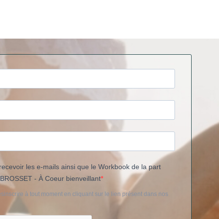
ecevoir les e-mails ainsi que le Workbook de la part
 BROSSET - À Coeur bienveillant
inscrire à tout moment en cliquant sur le lien présent dans nos